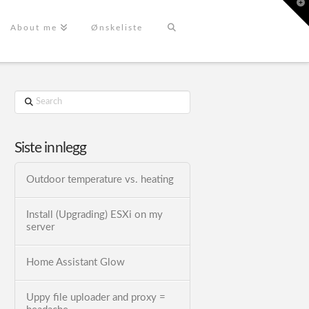
T
t
W
About me
Ønskeliste
Search
Siste innlegg
Outdoor temperature vs. heating
Install (Upgrading) ESXi on my
server
Home Assistant Glow
Uppy file uploader and proxy =