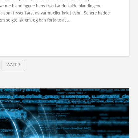
varme blandingene hans frøs før de kalde blandingene.
a som fryser først av varmt eller kaldt vann. Senere hadde
 solgte iskrem, og han fortalte at …
WATER