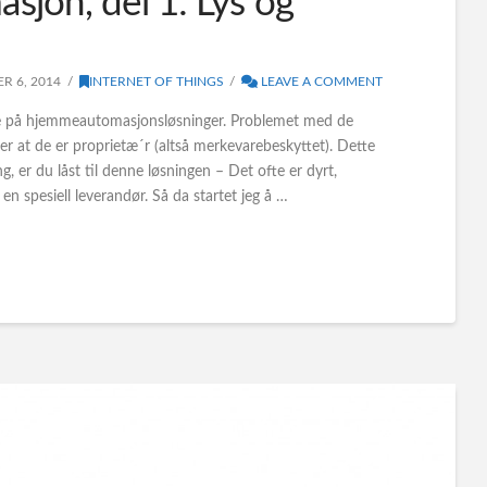
jon, del 1: Lys og
R 6, 2014
INTERNET OF THINGS
LEAVE A COMMENT
å se på hjemmeautomasjonsløsninger. Problemet med de
 er at de er proprietæ´r (altså merkevarebeskyttet). Dette
, er du låst til denne løsningen – Det ofte er dyrt,
 en spesiell leverandør. Så da startet jeg å …