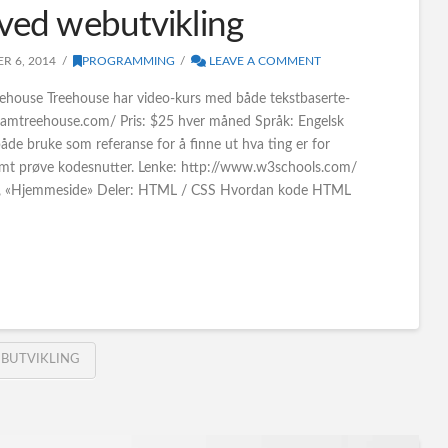
 ved webutvikling
R 6, 2014
PROGRAMMING
LEAVE A COMMENT
eehouse Treehouse har video-kurs med både tekstbaserte-
teamtreehouse.com/ Pris: $25 hver måned Språk: Engelsk
e bruke som referanse for å finne ut hva ting er for
samt prøve kodesnutter. Lenke: http://www.w3schools.com/
ube, «Hjemmeside» Deler: HTML / CSS Hvordan kode HTML
BUTVIKLING