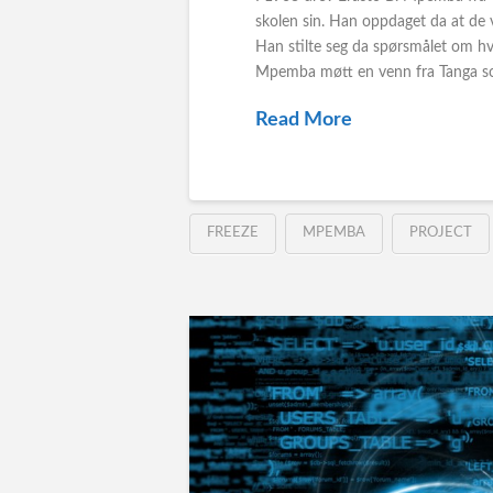
skolen sin. Han oppdaget da at de 
Han stilte seg da spørsmålet om hv
Mpemba møtt en venn fra Tanga som
Read More
FREEZE
MPEMBA
PROJECT