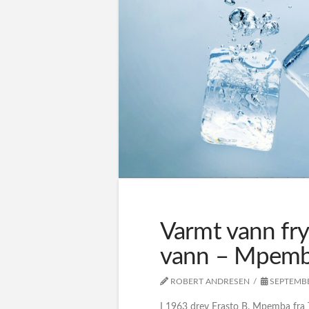
Varmt vann fry
vann – Mpemb
ROBERT ANDRESEN
SEPTEMBE
I 1963 drev Erasto B. Mpemba fra 