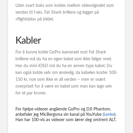
Liten svart boks som kobles mellom videosignalet som
sendes til f.eks. Fat Shark brillene og legger på
«flightdata» på bildet.
Kabler
For å kunne koble GoPro kameraet mot Fat Shark
brillene må du ha en egen kabel som ikke følger med.
Har du mini iOSD må du ha en annen type kabel. Du
kan også lodde selv om ønskelig, da kabelen koster 100-
150 kr, noe som ikke er all verden – men er svært
overpriset for å være en kabel som man kan lage selv
for et par kroner.
For hjelpe-videoer angående GoPro og DJI Phantom,
anbefaler jeg MicBergsma sin kanal på YouYube (
Lenke
).
Han har 100-vis av videoer som lærer deg omtrent ALT.