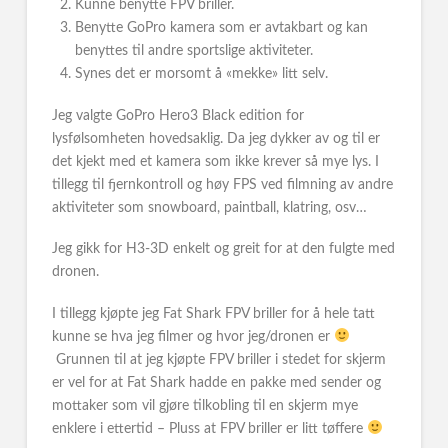
Kunne benytte FPV briller.
Benytte GoPro kamera som er avtakbart og kan
benyttes til andre sportslige aktiviteter.
Synes det er morsomt å «mekke» litt selv.
Jeg valgte GoPro Hero3 Black edition for
lysfølsomheten hovedsaklig. Da jeg dykker av og til er
det kjekt med et kamera som ikke krever så mye lys. I
tillegg til fjernkontroll og høy FPS ved filmning av andre
aktiviteter som snowboard, paintball, klatring, osv…
Jeg gikk for H3-3D enkelt og greit for at den fulgte med
dronen.
I tillegg kjøpte jeg Fat Shark FPV briller for å hele tatt
kunne se hva jeg filmer og hvor jeg/dronen er
Grunnen til at jeg kjøpte FPV briller i stedet for skjerm
er vel for at Fat Shark hadde en pakke med sender og
mottaker som vil gjøre tilkobling til en skjerm mye
enklere i ettertid – Pluss at FPV briller er litt tøffere