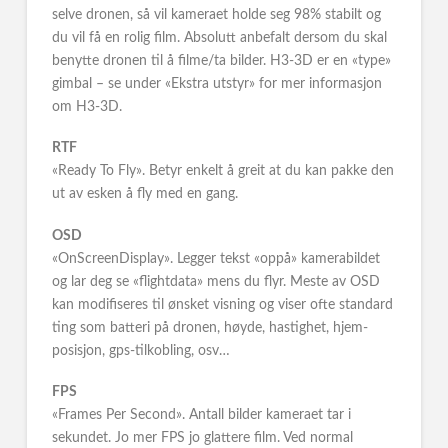
selve dronen, så vil kameraet holde seg 98% stabilt og
du vil få en rolig film. Absolutt anbefalt dersom du skal
benytte dronen til å filme/ta bilder. H3-3D er en «type»
gimbal – se under «Ekstra utstyr» for mer informasjon
om H3-3D.
RTF
«Ready To Fly». Betyr enkelt å greit at du kan pakke den
ut av esken å fly med en gang.
OSD
«OnScreenDisplay». Legger tekst «oppå» kamerabildet
og lar deg se «flightdata» mens du flyr. Meste av OSD
kan modifiseres til ønsket visning og viser ofte standard
ting som batteri på dronen, høyde, hastighet, hjem-
posisjon, gps-tilkobling, osv…
FPS
«Frames Per Second». Antall bilder kameraet tar i
sekundet. Jo mer FPS jo glattere film. Ved normal