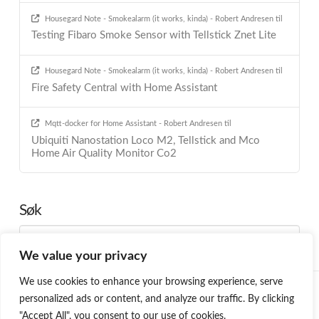
Housegard Note - Smokealarm (it works, kinda) - Robert Andresen
til
Testing Fibaro Smoke Sensor with Tellstick Znet Lite
Housegard Note - Smokealarm (it works, kinda) - Robert Andresen
til
Fire Safety Central with Home Assistant
Mqtt-docker for Home Assistant - Robert Andresen
til
Ubiquiti Nanostation Loco M2, Tellstick and Mco
Home Air Quality Monitor Co2
Søk
Search
We value your privacy
We use cookies to enhance your browsing experience, serve
HOME
BLOG
PROGRAMMING
SMARTHOME
ABOUT ME
personalized ads or content, and analyze our traffic. By clicking
ØNSKELISTE
"Accept All", you consent to our use of cookies.