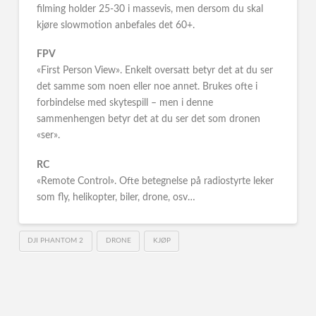
filming holder 25-30 i massevis, men dersom du skal
kjøre slowmotion anbefales det 60+.
FPV
«First Person View». Enkelt oversatt betyr det at du ser
det samme som noen eller noe annet. Brukes ofte i
forbindelse med skytespill – men i denne
sammenhengen betyr det at du ser det som dronen
«ser».
RC
«Remote Control». Ofte betegnelse på radiostyrte leker
som fly, helikopter, biler, drone, osv…
DJI PHANTOM 2
DRONE
KJØP