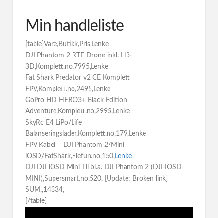
Min handleliste
[table]Vare,Butikk,Pris,Lenke
DJI Phantom 2 RTF Drone inkl. H3-
3D,Komplett.no,7995,Lenke
Fat Shark Predator v2 CE Komplett
FPV,Komplett.no,2495,Lenke
GoPro HD HERO3+ Black Edition
Adventure,Komplett.no,2995,Lenke
SkyRc E4 LiPo/Life
Balanseringslader,Komplett.no,179,Lenke
FPV Kabel – DJI Phantom 2/Mini
iOSD/FatShark,Elefun.no,150,
Lenke
DJI DJI iOSD Mini Til bl.a. DJI Phantom 2 (DJI-IOSD-
MINI),Supersmart.no,520, [Update: Broken link]
SUM,,14334,
[/table]