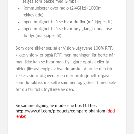
selges som pakke med Gimbal)
Kommuniserer over radio (2,4GHz) (1000m
rekkevidde)
Ingen mulighet til å se hvor du flyr (må kjøpes til).
Ingen mulighet til å se hvor høyt, langt unna, osv.
du flyr (må kjøpes til).
Som dere sikker ser, så er Vision-utgavene 100% RTF.
«Ikke-vision» er også RTF, men meningen litt borte når
man ikke kan se hvor man flyr, gjøre opptak eller ta
bilder (litt avhengig av hva du ønsker å bruke den til).
«Ikke-vision» utgaven er en mer profesjonell utgave
som du faktisk må sette sammen og gjøre litt med selv
før du får full utnyttelse av den.
Se sammenligning av modellene hos DJI her:
http://www.dji.com/products/compare-phantom (
død
lenke
)