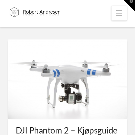
T
t
W
Nav
DJI Phantom 2 – Kjøpsguide